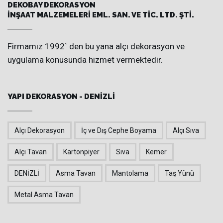
DEKOBAY DEKORASYON
İNŞAAT MALZEMELERİ EML. SAN. VE TİC. LTD. ŞTİ.
Firmamız 1992` den bu yana alçı dekorasyon ve
uygulama konusunda hizmet vermektedir.
YAPI DEKORASYON - DENİZLİ
Alçı Dekorasyon
İç ve Dış Cephe Boyama
Alçı Sıva
Alçı Tavan
Kartonpiyer
Sıva
Kemer
DENİZLİ
Asma Tavan
Mantolama
Taş Yünü
Metal Asma Tavan